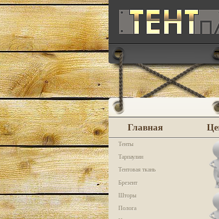
Главная
Це
Тенты
Тарпаулин
Тентовая ткань
Брезент
Шторы
Полога