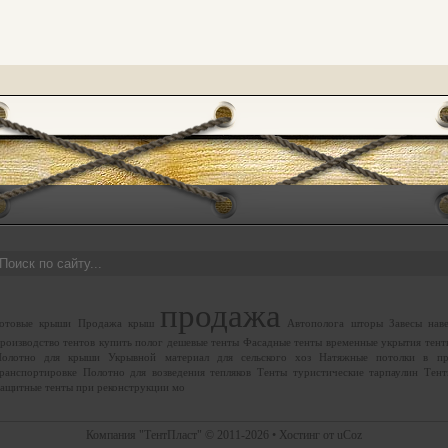
продажа
отовые крыши
Продажа крыш
Автополога
шторы
Завесы
нав
роизводство тентов
купить полог
дешевые тенты
Фасадные тенты
временные укрытия
тент
Полотно для крыши
Укрывной материал для сельского хоз
Натяжные потолки в п
ранспортировке
Полотно для возведения тепляков
Тенты туристические тарпаулин
Тент
ащитные тенты при реконструкции мо
Компания "ТентПласт" © 2011-2026 •
Хостинг от
uCoz