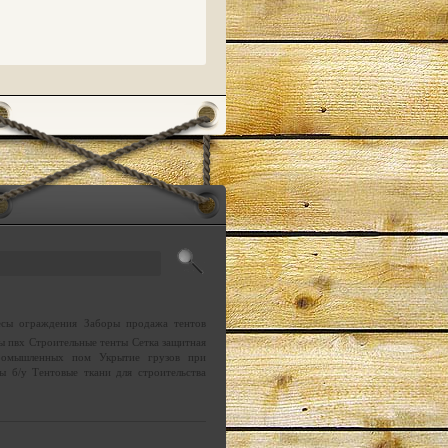
есы
ограждения
Заборы
продажа тентов
ы пвх
Строительные тенты
Сетка защитная
ромышленных пом
Укрытие грузов при
ы б/у
Тентовые ткани для строительства