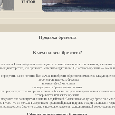
Продажа брезента
В чем плюсы брезента?
елая ткань. Обычно брезент производится из натуральных волокон: льняных, хлопчатоб
то индикатор того, что прочность материала будет ниже. Цена такого брезента — самая н
 определить, какое полотно Вам лучше приобрести, обратите внимание на следующие сво
- водонепроницаемость брезента
- плотность(вес) материала
- огнеупорность брезентового полотна.
ни присутствует только при нанесении на брезент специальной противогнилостной пропи
оговаривается при заказе брезента.
 надежнее она защищает от внешних воздействий. Самая высокая цена у брезента с макси
о в том, что он дольше выдерживает проливной дождь и другие осадки, защищая и людей
непроницаемость брезента можно с помощью нанесения дополнительной водоотталкиваю
Сферы применения брезента.