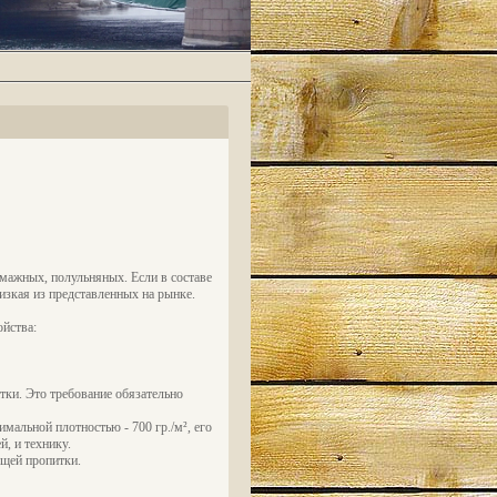
умажных, полульняных. Если в составе
изкая из представленных на рынке.
йства:
тки. Это требование обязательно
мальной плотностью - 700 гр./м², его
, и технику.
щей пропитки.