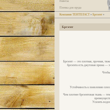
Навесы
Пленка для пруда
Компания ТЕНТПЛАСТ
»
Брезент
»
Брезент
Брезент — это плотная, прочная, тяж
брезента есть джутовая пряжа — э
Чтобы
Устойчивость к появлению плесе
Чем плотнее брезентовая ткань — тем
преимуществ
Усилить водо