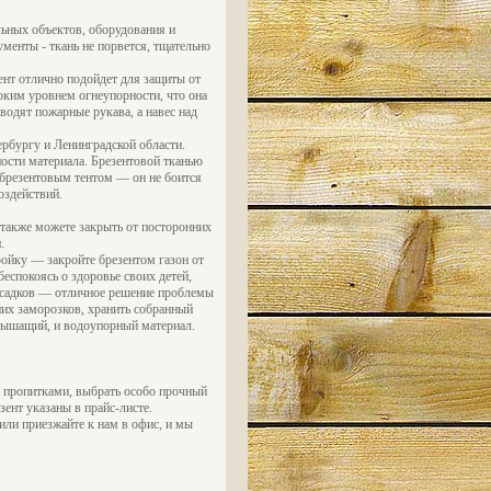
льных объектов, оборудования и
менты - ткань не порвется, тщательно
ент отлично подойдет для защиты от
оким уровнем огнеупорности, что она
одят пожарные рукава, а навес над
рбургу и Ленинградской области.
ости материала. Брезентовой тканью
 брезентовым тентом — он не боится
оздействий.
 также можете закрыть от посторонних
.
ройку — закройте брезентом газон от
еспокоясь о здоровье своих детей,
осадков — отличное решение проблемы
них заморозков, хранить собранный
 дышащий, и водоупорный материал.
 пропитками, выбрать особо прочный
ент указаны в прайс-листе.
ли приезжайте к нам в офис, и мы