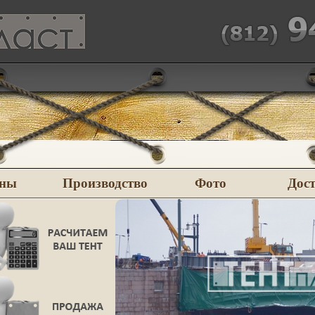
ны
Производство
Фото
Дос