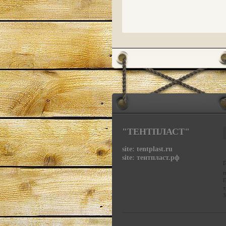
"ТЕНТПЛАСТ"
site: tentplast.ru
site: тентпласт.рф
Г
п
т
З