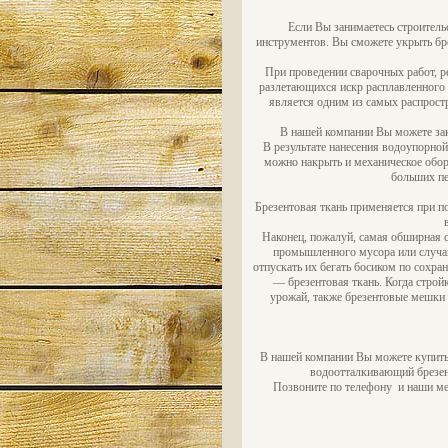
Если Вы занимаетесь строитель
инструментов. Вы сможете укрыть бре
При проведении сварочных работ, р
разлетающихся искр расплавленного 
является одним из самых распрост
В нашей компании Вы можете зак
В результате нанесения водоупорно
можно накрыть и механическое обор
больших пе
Брезентовая ткань применяется при п
Наконец, пожалуй, самая обширная с
промышленного мусора или случайн
отпускать их бегать босиком по сох
— брезентовая ткань. Когда строй
урожай, также брезентовые мешки 
В нашей компании Вы можете купить
водоотталкивающий брезент
Позвоните по телефону и наши ме