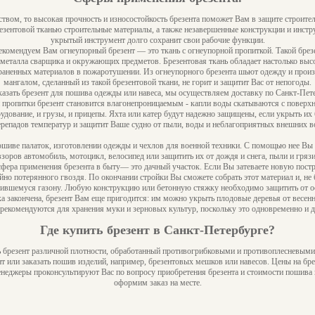
ством, то высокая прочность и износостойкость брезента поможет Вам в защите строите
зентовой тканью строительные материалы, а также незавершенные конструкции и инстру
укрытый инструмент долго сохранит свои рабочие функции.
екомендуем Вам огнеупорный брезент — это ткань с огнеупорной пропиткой. Такой брез
металла сварщика и окружающих предметов. Брезентовая ткань обладает настолько выс
раненных материалов в пожаротушении. Из огнеупорного брезента шьют одежду и произв
мангалом, сделанный из такой брезентовой ткани, не горит и защитит Вас от непогоды.
азать брезент для пошива одежды или навеса, мы осуществляем доставку по Санкт-Пете
й пропитки брезент становится влагонепроницаемым - капли воды скатываются с поверхн
удование, и грузы, и прицепы. Яхта или катер будут надежно защищены, если укрыть их
репадов температур и защитит Ваше судно от пыли, воды и неблагоприятных внешних в
ошиве палаток, изготовлении одежды и чехлов для военной техники. С помощью нее Вы
взоров автомобиль, мотоцикл, велосипед или защитить их от дождя и снега, пыли и грязи
фера применения брезента в быту— это дачный участок. Если Вы затеваете новую пост
о потерянного гвоздя. По окончании стройки Вы сможете собрать этот материал и, не б
ранившемуся газону. Любую конструкцию или бетонную стяжку необходимо защитить от 
ка закончена, брезент Вам еще пригодится: им можно укрыть плодовые деревья от весен
рекомендуются для хранения муки и зерновых культур, поскольку это одновременно и
Где купить брезент в Санкт-Петербурге?
 брезент различной плотности, обработанный противогрибковыми и противоплесневыми
 или заказать пошив изделий, например, брезентовых мешков или навесов. Цены на брез
неджеры проконсультируют Вас по вопросу приобретения брезента и стоимости пошива и
оформим заказ на месте.